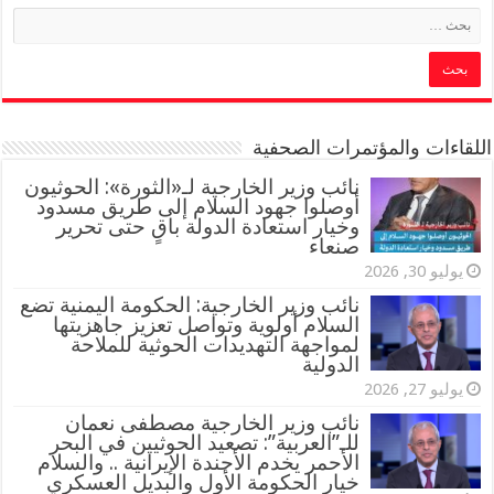
اللقاءات والمؤتمرات الصحفية
‏نائب وزير الخارجية لـ«الثورة»: الحوثيون
أوصلوا جهود السلام إلى طريق مسدود
وخيار استعادة الدولة باقٍ حتى تحرير
صنعاء
يوليو 30, 2026
نائب وزير الخارجية: الحكومة اليمنية تضع
السلام أولوية وتواصل تعزيز جاهزيتها
لمواجهة التهديدات الحوثية للملاحة
الدولية
يوليو 27, 2026
نائب وزير الخارجية مصطفى نعمان
للـ”العربية”: تصعيد الحوثيين في البحر
الأحمر يخدم الأجندة الإيرانية .. والسلام
خيار الحكومة الأول والبديل العسكري