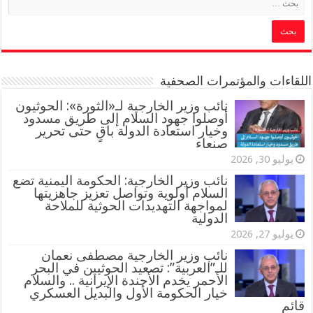
اللقاءات والمؤتمرات الصحفية
‏نائب وزير الخارجية لـ«الثورة»: الحوثيون
أوصلوا جهود السلام إلى طريق مسدود
وخيار استعادة الدولة باقٍ حتى تحرير
صنعاء
يوليو 30, 2026
نائب وزير الخارجية: الحكومة اليمنية تضع
السلام أولوية وتواصل تعزيز جاهزيتها
لمواجهة التهديدات الحوثية للملاحة
الدولية
يوليو 27, 2026
نائب وزير الخارجية مصطفى نعمان
للـ”العربية”: تصعيد الحوثيين في البحر
الأحمر يخدم الأجندة الإيرانية .. والسلام
خيار الحكومة الأول والبديل العسكري
قائم