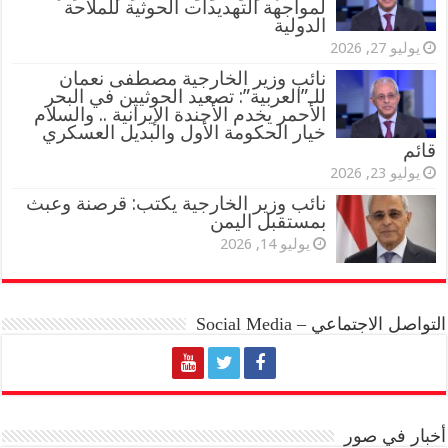
لمواجهة التهديدات الحوثية للملاحة
الدولية
يوليو 27, 2026
نائب وزير الخارجية مصطفى نعمان
للـ”العربية”: تصعيد الحوثيين في البحر
الأحمر يخدم الأجندة الإيرانية .. والسلام
خيار الحكومة الأول والبديل العسكري
قائم
يوليو 23, 2026
نائب وزير الخارجية يكتب: قرصنة وعبث
بمستقبل اليمن
يوليو 14, 2026
التواصل الاجتماعي – Social Media
أخبار في صور