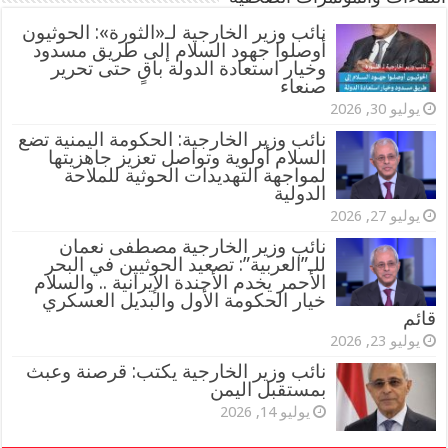
‏نائب وزير الخارجية لـ«الثورة»: الحوثيون
أوصلوا جهود السلام إلى طريق مسدود
وخيار استعادة الدولة باقٍ حتى تحرير
صنعاء
يوليو 30, 2026
نائب وزير الخارجية: الحكومة اليمنية تضع
السلام أولوية وتواصل تعزيز جاهزيتها
لمواجهة التهديدات الحوثية للملاحة
الدولية
يوليو 27, 2026
نائب وزير الخارجية مصطفى نعمان
للـ”العربية”: تصعيد الحوثيين في البحر
الأحمر يخدم الأجندة الإيرانية .. والسلام
خيار الحكومة الأول والبديل العسكري
قائم
يوليو 23, 2026
نائب وزير الخارجية يكتب: قرصنة وعبث
بمستقبل اليمن
يوليو 14, 2026