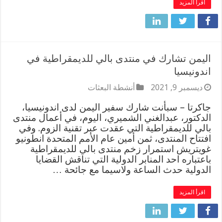
اقرأ المزيد
اليمن تشارك في منتدى بالي للديمقراطية في
اندونيسيا
ديسمبر 9, 2021
أنشطة البعثات
جاكرتا – سبأنت شارك سفير اليمن لدى اندونيسيا،
الدكتور، عبدالغني الشميري، اليوم، في أعمال منتدى
بالي للديمقراطية التي عقدت عبر تقنية الزوم. وفي
افتتاح المنتدى، ثمن أمين عام الأمم المتحدة انطونيو
غويتريش استمرار زخم منتدى بالي للديمقراطية
باعتباره احد المنابر الدولية التي تناقش القضايا
الدولية حدث الساعة ولاسيما مع جائحة …
اقرأ المزيد