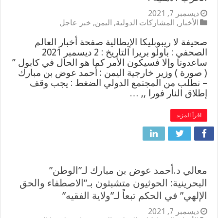
ديسمبر 7, 2021
الأخبار
,
المشاركات الدولية
,
اليمن
,
خبر عاجل
صحيفة لا ريبوبليكا الإيطالية صفحة أخبار العالم
الصحفي : باولو بريرا التاريخ : 2 ديسمبر 2021
ساعدونا وإلا فسيكون الأمر كما هو الحال في كابول ”
( صورة ) وزير خارجية اليمن : أحمد عوض بن مبارك
– نطلب من المجتمع الدولي الضغط : يجب وقف
إطلاق النار فورا ,, …
اقرأ المزيد
معالي د.أحمد عوض بن مبارك لـ”الوطن”
البحرينية: الحوثيون متشبثون بـ”الاصطفاء والحق
الإلهي” في الحكم تبعاً لـ”ولاية الفقيه”
ديسمبر 7, 2021