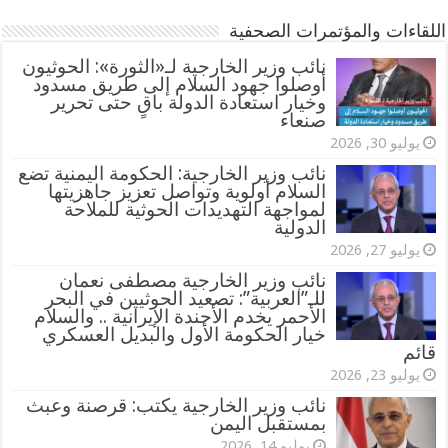
اللقاءات والمؤتمرات الصحفية
‏نائب وزير الخارجية لـ«الثورة»: الحوثيون
أوصلوا جهود السلام إلى طريق مسدود
وخيار استعادة الدولة باقٍ حتى تحرير
صنعاء
يوليو 30, 2026
نائب وزير الخارجية: الحكومة اليمنية تضع
السلام أولوية وتواصل تعزيز جاهزيتها
لمواجهة التهديدات الحوثية للملاحة
الدولية
يوليو 27, 2026
نائب وزير الخارجية مصطفى نعمان
للـ”العربية”: تصعيد الحوثيين في البحر
الأحمر يخدم الأجندة الإيرانية .. والسلام
خيار الحكومة الأول والبديل العسكري
قائم
يوليو 23, 2026
نائب وزير الخارجية يكتب: قرصنة وعبث
بمستقبل اليمن
يوليو 14, 2026