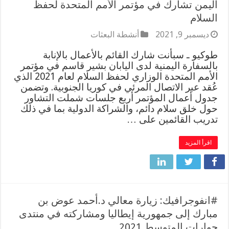
اليمن تشارك في مؤتمر الأمم المتحدة لحفظ
السلام
ديسمبر 9, 2021
أنشطة البعثات
طوكيو ـ سبأنت شارك القائم بالأعمال بالإنابة
بالسفارة اليمنية لدى اليابان بشير قاسم في مؤتمر
الأمم المتحدة الوزاري لحفظ السلام لعام 2021 الذي
عُقد عبر الاتصال المرئي في كوريا الجنوبية. ‎وتضمن
جدول أعمال المؤتمر أربع جلسات شملت التشاور
حول خلق سلام دائم، والشراكة الدولية بما في ذلك
تدريب القائمين على …
اقرأ المزيد
#انفوجرافيك: زيارة معالي د.أحمد عوض بن
مبارك إلى جمهورية إيطاليا ومشاركته في منتدى
حوارات المتوسط 2021