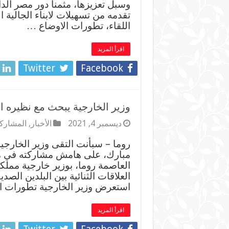
وسبل تعزيزها، مثمناً دور مصر ال
تقدمه من تسهيلات لابناء الجالية
اللقاء، تطورات الاوضاع …
اقرأ المزيد
Twitter
Facebook
وزير الخارجية يبحث مع نظيره ال
ديسمبر 4, 2021
الأخبار
,
المشاركا
روما – سبأنت التقى وزير الخارج
مبارك، على هامش مشاركته في م
العاصمة روما، بوزير خارجية مملك
العلاقات الثنائية بين البلدين الص
استعرض وزير الخارجية تطورات ا
اقرأ المزيد