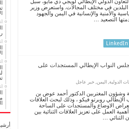
التعاون الدولي الإيطالي لويجي دي مايو، سبل
ال
ين البلدين في مختلف المجالات. واستعرض وزير
تع
ال
ية والأمنية والإنسانية في اليمن والجهود
متها التصعيد …
أغ
ا
ر
أغ
LinkedIn
ال
ال
أغ
لس النواب الإيطالي المستجدات على
ا
لج
تع
ت الدولية
,
اليمن
,
خبر عاجل
أغ
ا
ية وشؤون المغتربين الدكتور أحمد عوض بن
مج
الإيطالي روبرتو فيكو ، وذلك لبحث العلاقات
ال
استعراض الاوضاع والمستجدات على الساحة
أهمية العمل على تعزيز العلاقات الثنائية بين
ن الثنائي …
أرشيف