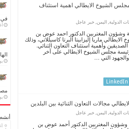
مجلس الشيوخ الايطالي اهمية استئناف
في 
ت الدولية
,
اليمن
,
خبر عاجل
أغس
ية وشؤون المغتربين الدكتور احمد عوض بن
لايطالي ماريا إليزابيتا ألبرتا كاسيللاتي، وذلك
 الصديقين وأهمية استئناف التعاون الثنائي.
 رئيسة مجلس الشيوخ الايطالي على آخر
اله
والجهود التي …
يولي
LinkedIn
مصر 
يولي
يطالي مجالات التعاون الثنائية بين البلدين
ت الدولية
,
اليمن
,
خبر عاجل
أنشطة
 وشؤون المغتربين الدكتور أحمد عوض بن
أغ