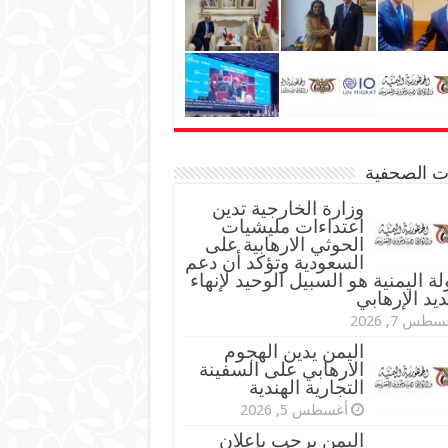
نات الصحفية
وزارة الخارجية تدين
اعتداءات مليشيات
الحوثي الارهابية على
السعودية وتؤكد أن دعم
لة اليمنية هو السبيل الوحيد لإنهاء
ديد الإرهابي
طس 7, 2026
اليمن يدين الهجوم
الارهابي على السفينة
التجارية الهندية
أغسطس 5, 2026
اليمن يرحب بإعلان