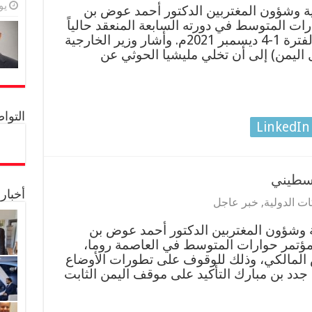
يولي
ة وشؤون المغتربين الدكتور أحمد عوض بن
ات المتوسط في دورته السابعة المنعقد حالياً
في العاصمة الإيطالية روما خلال الفترة 1-4 ديسمبر 2021م. وأشار وزير الخارجية
ليمن) إلى أن تخلي مليشيا الحوثي عن
التواصل 
LinkedIn
لسطيني
أخبار
ت الدولية
,
خبر عاجل
ة وشؤون المغتربين الدكتور أحمد عوض بن
ؤتمر حوارات المتوسط في العاصمة روما،
 المالكي، وذلك للوقوف على تطورات الأوضاع
جدد بن مبارك التأكيد على موقف اليمن الثابت