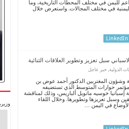
داعم لليمن في مختلف المحطات التاريخية، وما
 اليمنية في مختلف المجالات. واستعرض خلال
LinkedIn
اسباني سبل تعزيز وتطوير العلاقات الثنائية
ت الدولية
,
خبر عاجل
ية وشؤون المغتربين الدكتور أحمد عوض بن
ؤتمر حوارات المتوسط الذي تستضيفه
ة إسبانيا خوسيه مانويل ألباريس، وذلك لمناقشة
ديقين وسبل تعزيزها وتطويرها. وخلال اللقاء
وزيرة
لأوضاع في اليمن …