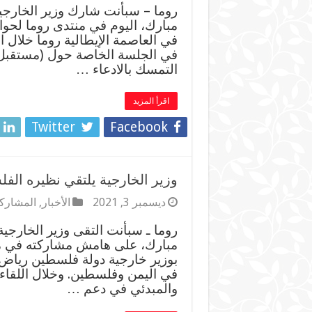
روما – سبأنت شارك وزير الخارجي
مبارك، اليوم في منتدى روما لحوار
في الجلسة الخاصة حول (مستقبل ا
التمسك بالادعاء …
اقرأ المزيد
Twitter
Facebook
وزير الخارجية يلتقي نظيره الف
ديسمبر 3, 2021
الأخبار
,
المشاركا
روما ـ سبأنت التقى وزير الخارجي
مبارك، على هامش مشاركته في م
بوزير خارجية دولة فلسطين رياض
في اليمن وفلسطين. وخلال اللقاء 
والمبدئي في دعم …