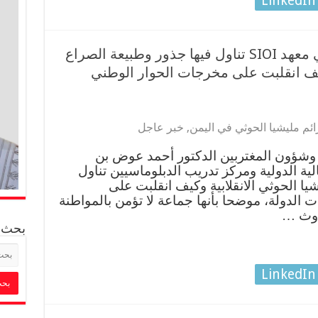
LinkedIn
وزير الخارجية يلقي محاضرة في معهد SIOI تناول فيها جذور وطبيعة الصراع
وكيف انقلبت على مخرجات الحوار الوطني
ئم مليشيا الحوثي في اليمن
,
خبر عاجل
ة وشؤون المغتربين الدكتور أحمد عوض بن
ية الدولية ومركز تدريب الدبلوماسيين تناول
يا الحوثي الانقلابية وكيف انقلبت على
لدولة، موضحا بأنها جماعة لا تؤمن بالمواطنة
حدوث …
بحث
LinkedIn