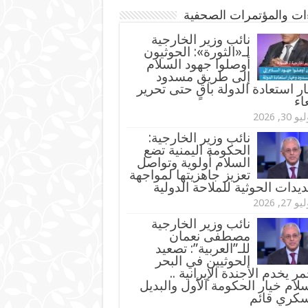
ءات والمؤتمرات الصحفية
‏نائب وزير الخارجية
لـ«الثورة»: الحوثيون
أوصلوا جهود السلام
إلى طريق مسدود
ر استعادة الدولة باقٍ حتى تحرير
اء
و 30, 2026
نائب وزير الخارجية:
الحكومة اليمنية تضع
السلام أولوية وتواصل
تعزيز جاهزيتها لمواجهة
ديدات الحوثية للملاحة الدولية
و 27, 2026
نائب وزير الخارجية
مصطفى نعمان
للـ”العربية”: تصعيد
الحوثيين في البحر
مر يخدم الأجندة الإيرانية ..
لام خيار الحكومة الأول والبديل
سكري قائم