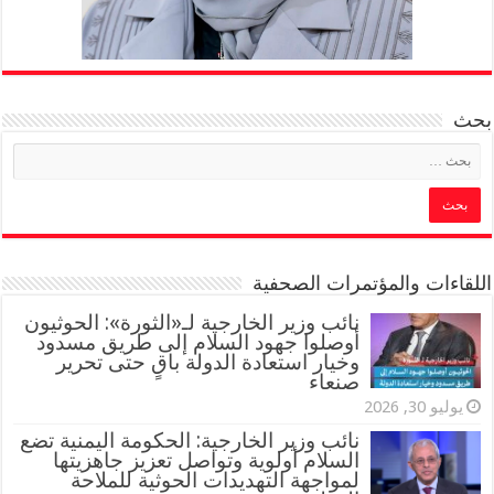
بحث
اللقاءات والمؤتمرات الصحفية
‏نائب وزير الخارجية لـ«الثورة»: الحوثيون
أوصلوا جهود السلام إلى طريق مسدود
وخيار استعادة الدولة باقٍ حتى تحرير
صنعاء
يوليو 30, 2026
نائب وزير الخارجية: الحكومة اليمنية تضع
السلام أولوية وتواصل تعزيز جاهزيتها
لمواجهة التهديدات الحوثية للملاحة