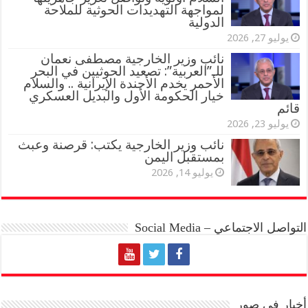
لمواجهة التهديدات الحوثية للملاحة
الدولية
يوليو 27, 2026
نائب وزير الخارجية مصطفى نعمان
للـ”العربية”: تصعيد الحوثيين في البحر
الأحمر يخدم الأجندة الإيرانية .. والسلام
خيار الحكومة الأول والبديل العسكري
قائم
يوليو 23, 2026
نائب وزير الخارجية يكتب: قرصنة وعبث
بمستقبل اليمن
يوليو 14, 2026
التواصل الاجتماعي – Social Media
أخبار في صور