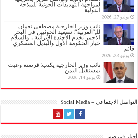
لمواجهة التهديدات الحوثية للملاحة
الدولية
يوليو 27, 2026
نائب وزير الخارجية مصطفى نعمان
للـ”العربية”: تصعيد الحوثيين في البحر
الأحمر يخدم الأجندة الإيرانية .. والسلام
خيار الحكومة الأول والبديل العسكري
قائم
يوليو 23, 2026
نائب وزير الخارجية يكتب: قرصنة وعبث
بمستقبل اليمن
يوليو 14, 2026
التواصل الاجتماعي – Social Media
أخبار في صور