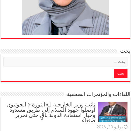
بحث
اللقاءات والمؤتمرات الصحفية
‏نائب وزير الخارجية لـ«الثورة»: الحوثيون
أوصلوا جهود السلام إلى طريق مسدود
وخيار استعادة الدولة باقٍ حتى تحرير
صنعاء
يوليو 30, 2026