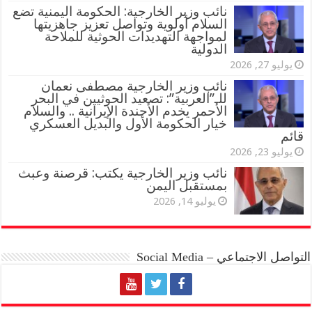
نائب وزير الخارجية: الحكومة اليمنية تضع
السلام أولوية وتواصل تعزيز جاهزيتها
لمواجهة التهديدات الحوثية للملاحة
الدولية
يوليو 27, 2026
نائب وزير الخارجية مصطفى نعمان
للـ”العربية”: تصعيد الحوثيين في البحر
الأحمر يخدم الأجندة الإيرانية .. والسلام
خيار الحكومة الأول والبديل العسكري
قائم
يوليو 23, 2026
نائب وزير الخارجية يكتب: قرصنة وعبث
بمستقبل اليمن
يوليو 14, 2026
التواصل الاجتماعي – Social Media