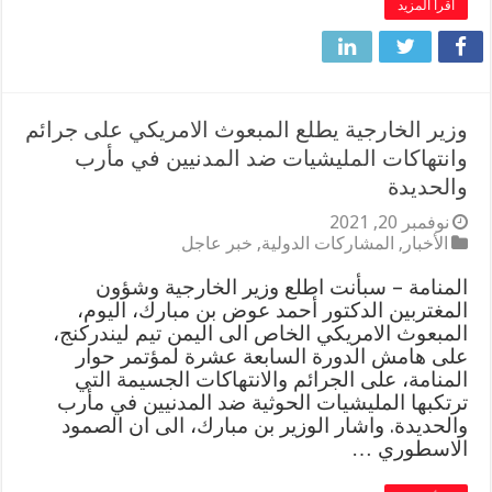
اقرأ المزيد
وزير الخارجية يطلع المبعوث الامريكي على جرائم
وانتهاكات المليشيات ضد المدنيين في مأرب
والحديدة
نوفمبر 20, 2021
الأخبار
,
المشاركات الدولية
,
خبر عاجل
المنامة – سبأنت اطلع وزير الخارجية وشؤون
المغتربين الدكتور أحمد عوض بن مبارك، اليوم،
المبعوث الامريكي الخاص الى اليمن تيم ليندركنج،
على هامش الدورة السابعة عشرة لمؤتمر حوار
المنامة، على الجرائم والانتهاكات الجسيمة التي
ترتكبها المليشيات الحوثية ضد المدنيين في مأرب
والحديدة. واشار الوزير بن مبارك، الى ان الصمود
الاسطوري …