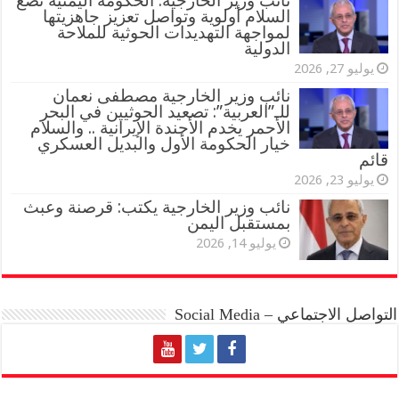
نائب وزير الخارجية: الحكومة اليمنية تضع
السلام أولوية وتواصل تعزيز جاهزيتها
لمواجهة التهديدات الحوثية للملاحة
الدولية
يوليو 27, 2026
نائب وزير الخارجية مصطفى نعمان
للـ”العربية”: تصعيد الحوثيين في البحر
الأحمر يخدم الأجندة الإيرانية .. والسلام
خيار الحكومة الأول والبديل العسكري
قائم
يوليو 23, 2026
نائب وزير الخارجية يكتب: قرصنة وعبث
بمستقبل اليمن
يوليو 14, 2026
التواصل الاجتماعي – Social Media