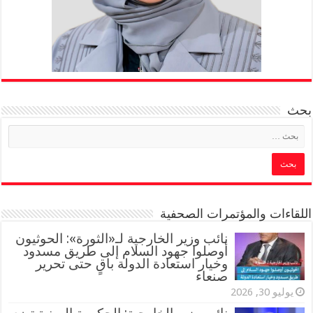
بحث
اللقاءات والمؤتمرات الصحفية
‏نائب وزير الخارجية لـ«الثورة»: الحوثيون
أوصلوا جهود السلام إلى طريق مسدود
وخيار استعادة الدولة باقٍ حتى تحرير
صنعاء
يوليو 30, 2026