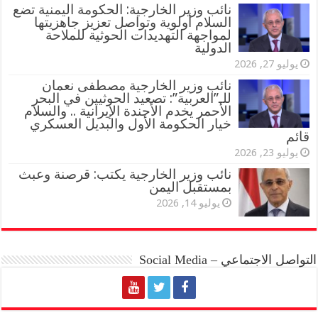
نائب وزير الخارجية: الحكومة اليمنية تضع
السلام أولوية وتواصل تعزيز جاهزيتها
لمواجهة التهديدات الحوثية للملاحة
الدولية
يوليو 27, 2026
نائب وزير الخارجية مصطفى نعمان
للـ”العربية”: تصعيد الحوثيين في البحر
الأحمر يخدم الأجندة الإيرانية .. والسلام
خيار الحكومة الأول والبديل العسكري
قائم
يوليو 23, 2026
نائب وزير الخارجية يكتب: قرصنة وعبث
بمستقبل اليمن
يوليو 14, 2026
التواصل الاجتماعي – Social Media