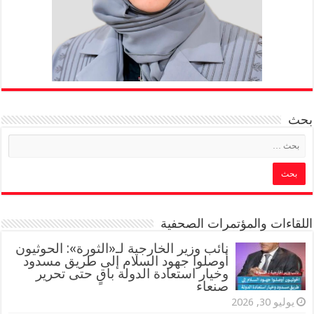
بحث
اللقاءات والمؤتمرات الصحفية
‏نائب وزير الخارجية لـ«الثورة»: الحوثيون
أوصلوا جهود السلام إلى طريق مسدود
وخيار استعادة الدولة باقٍ حتى تحرير
صنعاء
يوليو 30, 2026