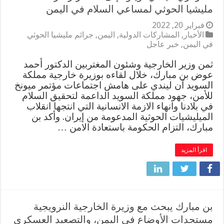
مليشيا الحوثي لمساعي السلام في اليمن
فبراير 20, 2022
الأخبار
,
المشاركات الدولية
,
اليمن
,
جرائم مليشيا الحوثي
في اليمن
,
خبر عاجل
ثمن وزير الخارجية وشئون المغتربين الدكتور أحمد
عوض بن مبارك، خلال لقاءه بوزيرة خارجية مملكة
السويد آن ليندي على هامش اجتماعات مؤتمر ميونخ
للأمن، جهود مملكة السويد الداعمة لتحقيق السلام
في بلادنا وانهاء الازمة الانسانية التي انتجها انقلاب
الميليشيات الحوثية المدعومة من إيران. وأكد بن
مبارك، التزام الحكومة باستعادة الامن …
اقرأ المزيد
بن مبارك يبحث مع وزيرة الخارجية النرويجية
مستجدات الأوضاع في اليمن، والتصعيد العسكري