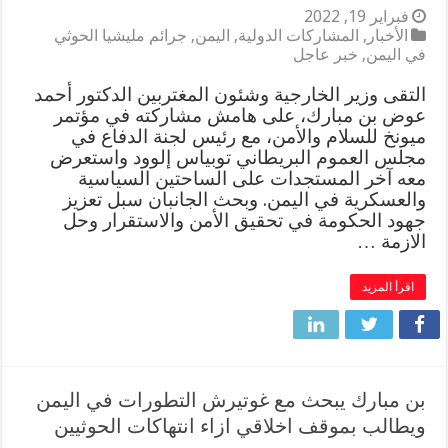
فبراير 19, 2022
الأخبار
,
المشاركات الدولية
,
اليمن
,
جرائم مليشيا الحوثي
في اليمن
,
خبر عاجل
التقى وزير الخارجية وشئون المغتربين الدكتور أحمد
عوض بن مبارك، على هامش مشاركته في مؤتمر
ميونخ للسلام والأمن، مع رئيس لجنة الدفاع في
مجلس العموم البريطاني توبياس إلوود واستعرض
معه آخر المستجدات على الساحتين السياسية
والعسكرية في اليمن. وبحث الجانبان سبل تعزيز
جهود الحكومة في تحقيق الأمن والاستقرار وحل
الازمة …
اقرأ المزيد
بن مبارك يبحث مع غوتيرش التطورات في اليمن
ويطالب بموقف اخلاقي ازاء انتهاكات الحوثيين