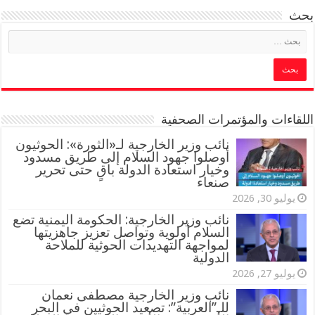
بحث
اللقاءات والمؤتمرات الصحفية
‏نائب وزير الخارجية لـ«الثورة»: الحوثيون
أوصلوا جهود السلام إلى طريق مسدود
وخيار استعادة الدولة باقٍ حتى تحرير
صنعاء
يوليو 30, 2026
نائب وزير الخارجية: الحكومة اليمنية تضع
السلام أولوية وتواصل تعزيز جاهزيتها
لمواجهة التهديدات الحوثية للملاحة
الدولية
يوليو 27, 2026
نائب وزير الخارجية مصطفى نعمان
للـ”العربية”: تصعيد الحوثيين في البحر