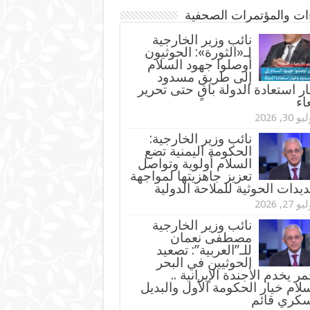
ءات والمؤتمرات الصحفية
‏نائب وزير الخارجية
لـ«الثورة»: الحوثيون
أوصلوا جهود السلام
إلى طريق مسدود
ر استعادة الدولة باقٍ حتى تحرير
اء
و 30, 2026
نائب وزير الخارجية:
الحكومة اليمنية تضع
السلام أولوية وتواصل
تعزيز جاهزيتها لمواجهة
ديدات الحوثية للملاحة الدولية
و 27, 2026
نائب وزير الخارجية
مصطفى نعمان
للـ”العربية”: تصعيد
الحوثيين في البحر
مر يخدم الأجندة الإيرانية ..
لام خيار الحكومة الأول والبديل
سكري قائم