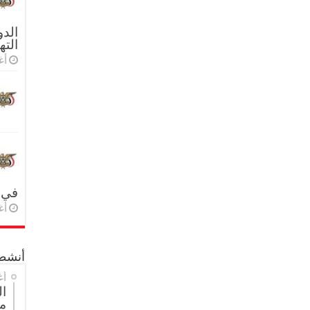
الدو
الته
أغس
في 
أغس
أنشطة
أغ
ا
م