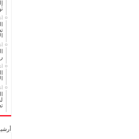
إل
ته
أغ
ال
تع
ال
أغ
ا
ر
أغ
ال
ال
أغ
ا
لج
تع
أرشيف