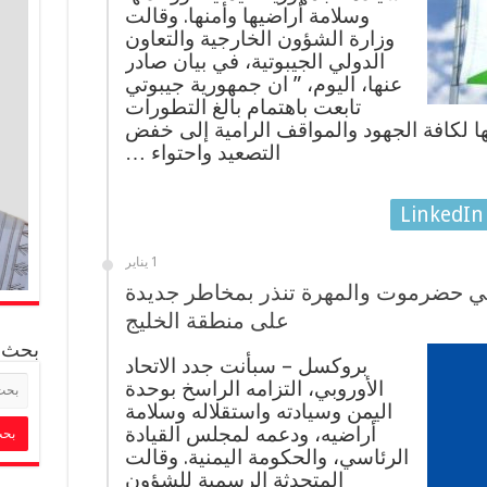
وسلامة أراضيها وأمنها. وقالت
وزارة الشؤون الخارجية والتعاون
الدولي الجيبوتية، في بيان صادر
عنها، اليوم، ” ان جمهورية جيبوتي
تابعت باهتمام بالغ التطورات
ها لكافة الجهود والمواقف الرامية إلى خفض
التصعيد واحتواء …
LinkedIn
1 يناير
 في حضرموت والمهرة تنذر بمخاطر جديدة
على منطقة الخليج
بحث
بروكسل – سبأنت جدد الاتحاد
الأوروبي، التزامه الراسخ بوحدة
اليمن وسيادته واستقلاله وسلامة
أراضيه، ودعمه لمجلس القيادة
الرئاسي، والحكومة اليمنية. وقالت
المتحدثة الرسمية للشؤون