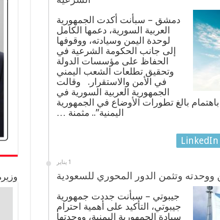
دمشق – سبأنت أكدت الجمهورية
العربية السورية، دعمها الكامل
لوحدة اليمن وسيادته، ووقوفها
إلى جانب الحكومة الشرعية في
الحفاظ على مؤسسات الدولة
وتحقيق تطلعات الشعب اليمني
في الأمن والاستقرار. وقالت
الجمهورية العربية السورية في
بع باهتمام بالغ تطورات الأوضاع في الجمهورية
اليمنية”.. مثمنة …
LinkedIn
1 يناير
ن ووحدته وتثمن الدور المحوري للسعودية
وزيرة
جيبوتي – سبأنت جددت جمهورية
جيبوتي، التأكيد على أهمية احترام
سيادة الجمهورية اليمنية، ووحدتها