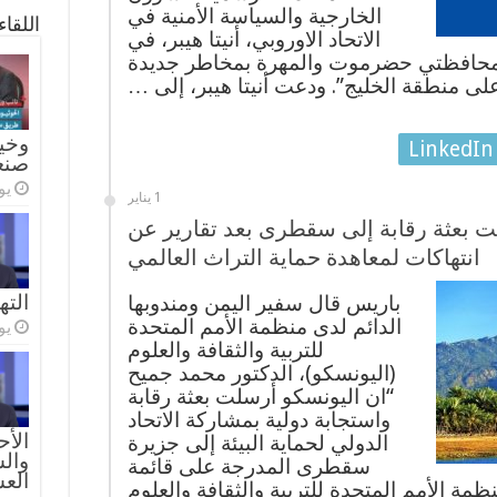
الخارجية والسياسة الأمنية في
اللقا
الاتحاد الاوروبي، أنيتا هيبر، في
في محافظتي حضرموت والمهرة بمخاطر جديدة
لى منطقة الخليج”. ودعت أنيتا هيبر، إلى …
وخيا
LinkedIn
صنع
يولي
1 يناير
لت بعثة رقابة إلى سقطرى بعد تقارير عن
انتهاكات لمعاهدة حماية التراث العالمي
الته
باريس قال سفير اليمن ومندوبها
الدائم لدى منظمة الأمم المتحدة
يولي
للتربية والثقافة والعلوم
(اليونسكو)، الدكتور محمد جميح
“ان ‏اليونسكو أرسلت بعثة رقابة
واستجابة دولية بمشاركة الاتحاد
الأح
الدولي لحماية البيئة إلى جزيرة
والس
سقطرى المدرجة على قائمة
الع
ظمة الأمم المتحدة للتربية والثقافة والعلوم