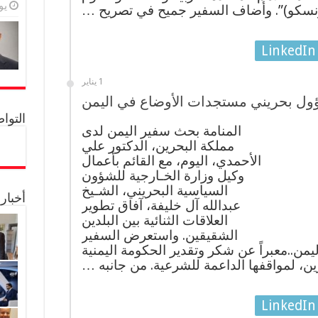
يولي
نسكو)”. وأضاف السفير جميح في تصريح …
LinkedIn
1 يناير
ول بحريني مستجدات الأوضاع في اليمن
التواصل 
المنامة بحث سفير اليمن لدى
مملكة البحرين، الدكتور علي
الأحمدي، اليوم، مع القائم بأعمال
وكيل وزارة الخـارجية للشؤون
السياسية البحريني، الشـيخ
أخبار
عبدالله آل خليفة، آفاق تطوير
العلاقات الثنائية بين البلدين
الشقيقين. واستعرض السفير
من..معبراً عن شكر وتقدير الحكومة اليمنية
ين، لمواقفها الداعمة للشرعية. من جانبه …
LinkedIn