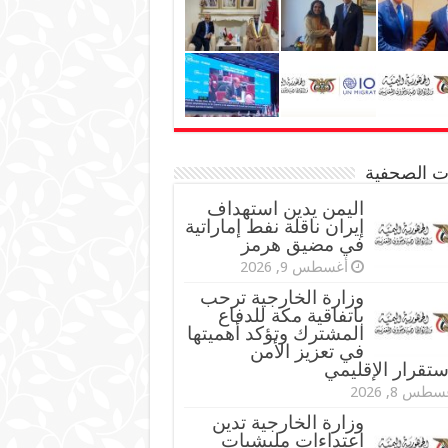
نات الصحفية
اليمن يدين استهداف
إيران ناقلة نفط إماراتية
في مضيق هرمز
أغسطس 9, 2026
وزارة الخارجية ترحب
باتفاقية مكة للدفاع
المشترك وتؤكد أهميتها
في تعزيز الأمن
ستقرار الإقليمي
طس 8, 2026
وزارة الخارجية تدين
اعتداءات مليشيات