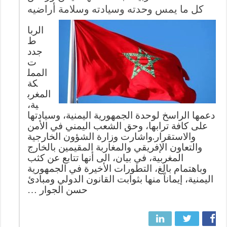
كل ما يمس وحدته وسيادته وسلامة أراضيه
الربا
ط
جدد
ت
الممل
كة
المغرب
ية،
دعمها الراسخ لوحدة الجمهورية اليمنية، وسيادتها
على كافة ترابها، وحق الشعب اليمني في الأمن
والاستقرار.واشارت وزارة الشؤون الخارجية
والتعاون الإفريقي والمغاربة المقيمين بالخارج
المغربية، في بيان، الى أنها تتابع عن كثب
وباهتمام بالغ، التطورات الأخيرة في الجمهورية
اليمنية، إيماناً منها بثوابت القانون الدولي ومبادئ
حسن الجوار …