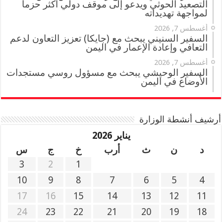
التصعيد الحوثي ويدعو إلى موقف دولي أكثر حزماً
لمواجهة تهديداته
أغسطس 7, 2026
السفير السنيني يبحث مع (جايكا) تعزيز التعاون لدعم
التعافي وإعادة الإعمار في اليمن
أغسطس 7, 2026
السفير الوحيشي يبحث مع مسؤول روسي مستجدات
الأوضاع في اليمن
أرشيف أنشطة الوزارة
يناير 2026
د
ن
ث
أرب
خ
ج
س
3
2
1
10
9
8
7
6
5
4
17
16
15
14
13
12
11
24
23
22
21
20
19
18