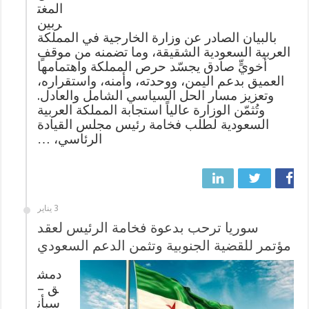
المغت
ربين
بالبيان الصادر عن وزارة الخارجية في المملكة
العربية السعودية الشقيقة، وما تضمنه من موقفٍ
أخويٍّ صادق يجسّد حرص المملكة واهتمامها
العميق بدعم اليمن، ووحدته، وأمنه، واستقراره،
وتعزيز مسار الحل السياسي الشامل والعادل.
وتُثمّن الوزارة عالياً استجابة المملكة العربية
السعودية لطلب فخامة رئيس مجلس القيادة
الرئاسي، …
3 يناير
سوريا ترحب بدعوة فخامة الرئيس لعقد
مؤتمر للقضية الجنوبية وتثمن الدعم السعودي
دمش
ق –
سبأن