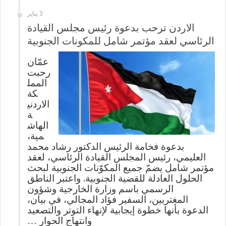
3 يناير
الاردن ترحب بدعوة رئيس مجلس القيادة
الرئاسي لعقد مؤتمر شامل للمكونات الجنوبية
عمّان
رحبت
الممل
كة
الاردني
ة
الهاش
مية،
بدعوة فخامة الرئيس الدكتور رشاد محمد
العليمي، رئيس المجلس القيادة الرئاسي، لعقد
مؤتمر شامل يضمّ جميع المكوّنات الجنوبية لبحث
الحلول العادلة للقضية الجنوبية. واعتبر الناطق
الرسمي باسم وزارة الخارجية وشؤون
المغتربين، السفير فؤاد المجالي، في بيان،
الدعوة بأنها خطوة إيجابية لإنهاء التوتر والتصعيد
وانتهاج الحوار …