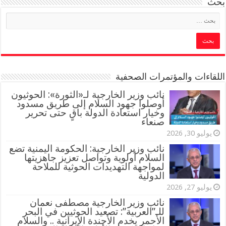
بحث
اللقاءات والمؤتمرات الصحفية
‏نائب وزير الخارجية لـ«الثورة»: الحوثيون
أوصلوا جهود السلام إلى طريق مسدود
وخيار استعادة الدولة باقٍ حتى تحرير
صنعاء
يوليو 30, 2026
نائب وزير الخارجية: الحكومة اليمنية تضع
السلام أولوية وتواصل تعزيز جاهزيتها
لمواجهة التهديدات الحوثية للملاحة
الدولية
يوليو 27, 2026
نائب وزير الخارجية مصطفى نعمان
للـ”العربية”: تصعيد الحوثيين في البحر
الأحمر يخدم الأجندة الإيرانية .. والسلام