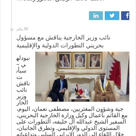
30 يناير
نائب وزير الخارجية يناقش مع مسؤول
بحريني التطورات الدولية والإقليمية
نيودله
ي –
سبأن
ت
ناقش
نائب
وزير
الخار
جية وشؤون المغتربين، مصطفى نعمان، اليوم،
مع القائم بأعمال وكيل وزارة الخارجية البحريني،
السفير الشيخ عبدالله آل خليفه، التطورات على
المستوى الدولي والإقليمي. وتطرق الجانبان،
خلال اللقاء إلى الدور الإيراني السلبي وتداعياته