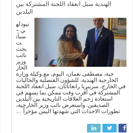
الهندية سبل انعقاد اللجنة المشتركة بين
البلدين
نيودله
ي –
سبأن
ت
بحث
نائب
وزير
الخار
جية، مصطفى نعمان، اليوم، مع وكيلة وزارة
الخارجية الهندية، للشؤون القنصلية والجاليات
في الخارج، سريبريا رانغاناثان، سبل انعقاد اللجنة
المشتركة في أقرب وقت ممكن بما يسهم في
استعادة زخم العلاقات التاريخية بين البلدين
الصديقين. واستعرض نائب وزير الخارجية،
تطورات الاحداث التي شهدتها اليمن مؤخراً …