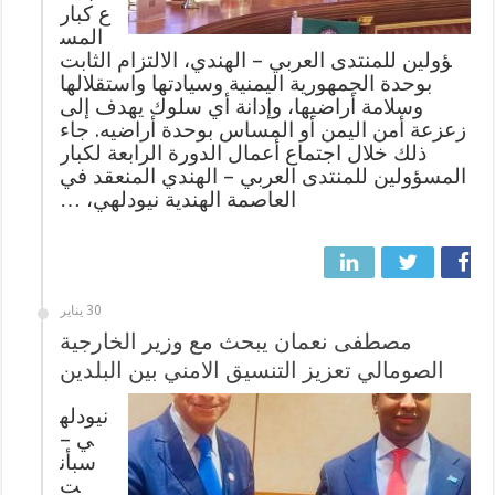
ع كبار
المس
ؤولين للمنتدى العربي – الهندي، الالتزام الثابت
بوحدة الجمهورية اليمنية وسيادتها واستقلالها
وسلامة أراضيها، وإدانة أي سلوك يهدف إلى
زعزعة أمن اليمن أو المساس بوحدة أراضيه. جاء
ذلك خلال اجتماع أعمال الدورة الرابعة لكبار
المسؤولين للمنتدى العربي – الهندي المنعقد في
العاصمة الهندية نيودلهي، …
30 يناير
مصطفى نعمان يبحث مع وزير الخارجية
الصومالي تعزيز التنسيق الامني بين البلدين
نيودله
ي –
سبأن
ت