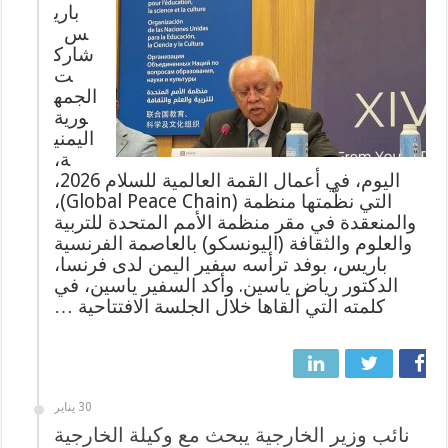
باري
س
شارك
ت
الجمه
ورية
اليمني
ة،
اليوم، في أعمال القمة العالمية للسلام 2026،
التي نظّمتها منظمة (Global Peace Chain)،
والمنعقدة في مقر منظمة الأمم المتحدة للتربية
والعلوم والثقافة (اليونسكو) بالعاصمة الفرنسية
باريس، بوفد ترأسه سفير اليمن لدى فرنسا،
الدكتور رياض ياسين. وأكد السفير ياسين، في
كلمته التي ألقاها خلال الجلسة الافتتاحية …
30 يناير
نائب وزير الخارجية يبحث مع وكيلة الخارجية