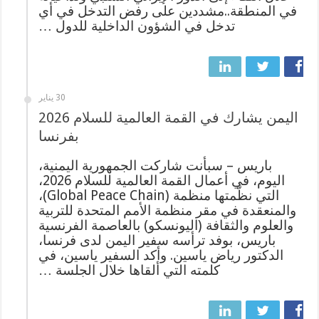
في المنطقة..مشددين على رفض التدخل في أي
تدخل في الشؤون الداخلية للدول …
30 يناير
اليمن يشارك في القمة العالمية للسلام 2026
بفرنسا
باريس – سبأنت شاركت الجمهورية اليمنية،
اليوم، في أعمال القمة العالمية للسلام 2026،
التي نظّمتها منظمة (Global Peace Chain)،
والمنعقدة في مقر منظمة الأمم المتحدة للتربية
والعلوم والثقافة (اليونسكو) بالعاصمة الفرنسية
باريس، بوفد ترأسه سفير اليمن لدى فرنسا،
الدكتور رياض ياسين. وأكد السفير ياسين، في
كلمته التي ألقاها خلال الجلسة …