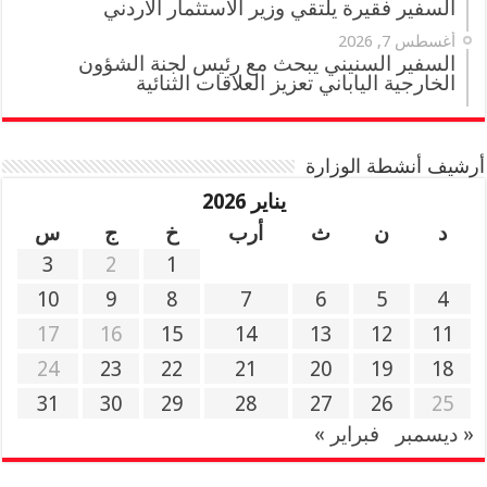
السفير فقيرة يلتقي وزير الاستثمار الأردني
أغسطس 7, 2026
السفير السنيني يبحث مع رئيس لجنة الشؤون
الخارجية الياباني تعزيز العلاقات الثنائية
أرشيف أنشطة الوزارة
يناير 2026
د
ن
ث
أرب
خ
ج
س
3
2
1
10
9
8
7
6
5
4
17
16
15
14
13
12
11
24
23
22
21
20
19
18
31
30
29
28
27
26
25
« ديسمبر
فبراير »