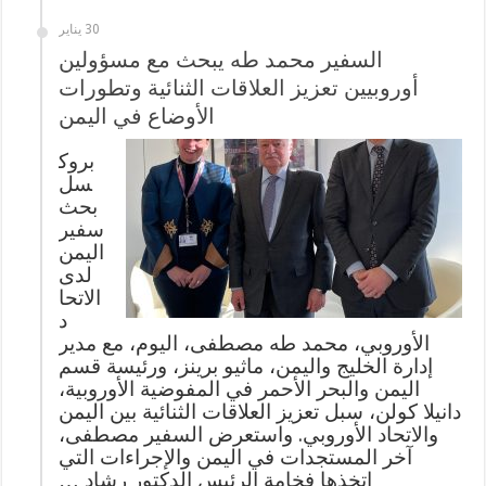
30 يناير
السفير محمد طه يبحث مع مسؤولين
أوروبيين تعزيز العلاقات الثنائية وتطورات
الأوضاع في اليمن
بروك
سل
بحث
سفير
اليمن
لدى
الاتحا
د
الأوروبي، محمد طه مصطفى، اليوم، مع مدير
إدارة الخليج واليمن، ماثيو برينز، ورئيسة قسم
اليمن والبحر الأحمر في المفوضية الأوروبية،
دانيلا كولن، سبل تعزيز العلاقات الثنائية بين اليمن
والاتحاد الأوروبي. واستعرض السفير مصطفى،
آخر المستجدات في اليمن والإجراءات التي
اتخذها فخامة الرئيس الدكتور رشاد …