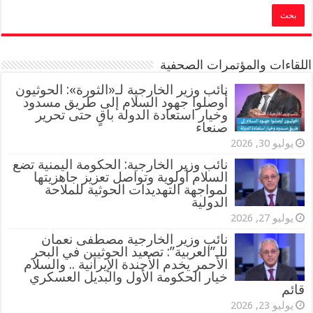
اللقاءات والمؤتمرات الصحفية
‏نائب وزير الخارجية لـ«الثورة»: الحوثيون
أوصلوا جهود السلام إلى طريق مسدود
وخيار استعادة الدولة باقٍ حتى تحرير
صنعاء
يوليو 30, 2026
نائب وزير الخارجية: الحكومة اليمنية تضع
السلام أولوية وتواصل تعزيز جاهزيتها
لمواجهة التهديدات الحوثية للملاحة
الدولية
يوليو 27, 2026
نائب وزير الخارجية مصطفى نعمان
للـ”العربية”: تصعيد الحوثيين في البحر
الأحمر يخدم الأجندة الإيرانية .. والسلام
خيار الحكومة الأول والبديل العسكري
قائم
يوليو 23, 2026