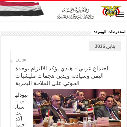
المحفوظات اليومية:
يناير, 2026
30 يناير
اجتماع عربي – هندي يؤكد الالتزام بوحدة
اليمن وسيادته ويدين هجمات مليشيات
الحوثي على الملاحة البحرية
نيودله
ي –
سبأن
ت
أكد
اجتما