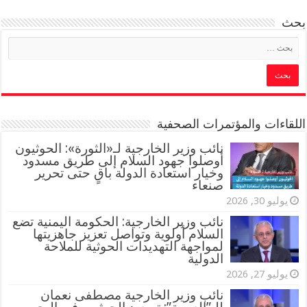
بحث
اللقاءات والمؤتمرات الصحفية
‏نائب وزير الخارجية لـ«الثورة»: الحوثيون
أوصلوا جهود السلام إلى طريق مسدود
وخيار استعادة الدولة باقٍ حتى تحرير
صنعاء
يوليو 30, 2026
نائب وزير الخارجية: الحكومة اليمنية تضع
السلام أولوية وتواصل تعزيز جاهزيتها
لمواجهة التهديدات الحوثية للملاحة
الدولية
يوليو 27, 2026
نائب وزير الخارجية مصطفى نعمان