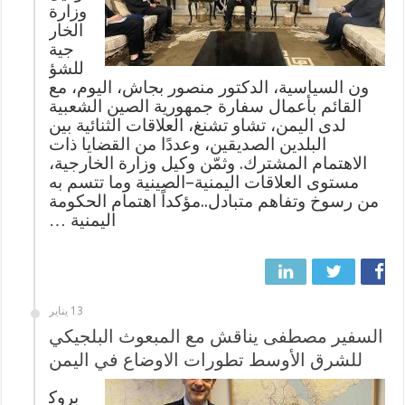
وزارة
الخار
جية
للشؤ
ون السياسية، الدكتور منصور بجاش، اليوم، مع
القائم بأعمال سفارة جمهورية الصين الشعبية
لدى اليمن، تشاو تشنغ، العلاقات الثنائية بين
البلدين الصديقين، وعددًا من القضايا ذات
الاهتمام المشترك. وثمّن وكيل وزارة الخارجية،
مستوى العلاقات اليمنية–الصينية وما تتسم به
من رسوخ وتفاهم متبادل..مؤكداً اهتمام الحكومة
اليمنية …
13 يناير
السفير مصطفى يناقش مع المبعوث البلجيكي
للشرق الأوسط تطورات الاوضاع في اليمن
بروك