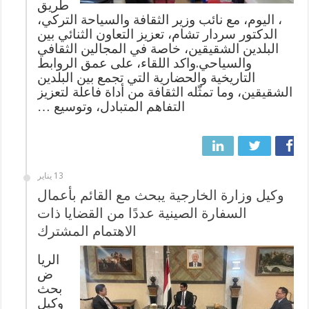
طريق
، اليوم، مع نائب وزير الثقافة والسياحة التركي،
الدكتور سردار تشام، تعزيز التعاون الثنائي بين
البلدين الشقيقين، خاصة في المجالين الثقافي
والسياحي.واكد اللقاء، على عمق الروابط
التاريخية والحضارية التي تجمع بين البلدين
الشقيقين، وما تمثّله الثقافة من أداة فاعلة لتعزيز
التفاهم المتبادل، وتوسيع …
13 يناير
وكيل وزارة الخارجية يبحث مع القائم بأعمال
السفارة الصينية عددًا من القضايا ذات
الاهتمام المشترك
الريا
ض
بحث
وكيل