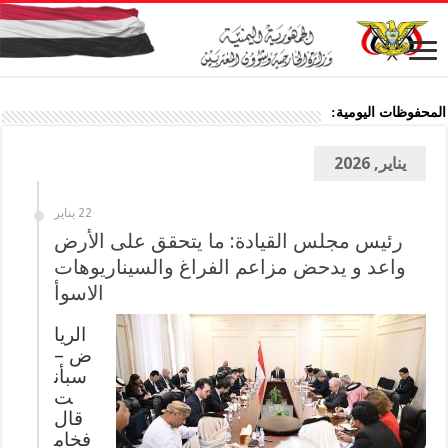
المحفوظات اليومية:
يناير, 2026
22 يناير
رئيس مجلس القيادة: ما يتحقق على الأرض
واعد و يدحض مزاعم الفراغ والسيناريوهات
الاسوأ
الريا
ض –
سبأن
ت
قال
فخام