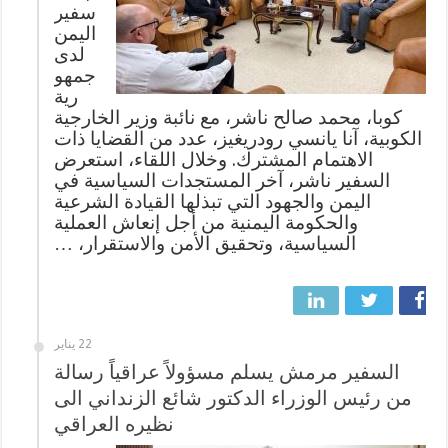
سفير
اليمن
لدى
جمهو
رية
كوبا، محمد صالح ناشر، مع نائبة وزير الخارجية
الكوبية، آنا يانسي رودريغيز، عدد من القضايا ذات
الاهتمام المشترك. وخلال اللقاء، استعرض
السفير ناشر، آخر المستجدات السياسية في
اليمن والجهود التي تبذلها القيادة الشرعية
والحكومة اليمنية من أجل إنعاش العملية
السياسية، وتحقيق الأمن والاستقرار، …
22 يناير
السفير مرمش يسلم مسؤولاً عراقياً رسالة
من رئيس الوزراء الدكتور شائع الزنداني الى
نظيره العراقي