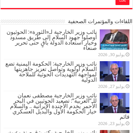
اللقاءات والمؤتمرات الصحفية
‏نائب وزير الخارجية لـ«الثورة»: الحوثيون
أوصلوا جهود السلام إلى طريق مسدود
وخيار استعادة الدولة باقٍ حتى تحرير
صنعاء
يوليو 30, 2026
نائب وزير الخارجية: الحكومة اليمنية تضع
السلام أولوية وتواصل تعزيز جاهزيتها
لمواجهة التهديدات الحوثية للملاحة
الدولية
يوليو 27, 2026
نائب وزير الخارجية مصطفى نعمان
للـ”العربية”: تصعيد الحوثيين في البحر
الأحمر يخدم الأجندة الإيرانية .. والسلام
خيار الحكومة الأول والبديل العسكري
قائم
يوليو 23, 2026
نائب وزير الخارجية يكتب: قرصنة وعبث