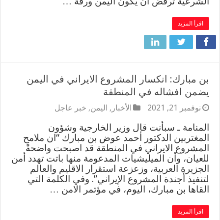
الشرعية ترفض أن يكون اليمن ورقة …
اقرأ المزيد
بن مبارك: انكسار المشروع الايراني في اليمن
يضمن افشاله في المنطقة
نوفمبر 21, 2021
الأخبار
,
اليمن
,
خبر عاجل
المنامة ـ سبأنت قال وزير الخارجية وشؤون
المغتربين الدكتور أحمد عوض بن مبارك “ان ملامح
المشروع الايراني في المنطقة قد اصبحت واضحةً
للعيان، وأن الميليشيات المدعومة منها باتت تهدد أمن
الجزيرة العربية، وزعزعة استقرار الاقليم والعالم
لتنفيذ أجندة المشروع الإيراني”. وفي الكلمة التي
القاها بن مبارك، اليوم، في مؤتمر الامن …
اقرأ المزيد