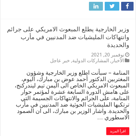
وزير الخارجية يطلع المبعوث الامريكي على جرائم
وانتهاكات المليشيات ضد المدنيين في مأرب
والحديدة
نوفمبر 20, 2021
الأخبار
,
المشاركات الدولية
,
خبر عاجل
المنامة – سبأنت اطلع وزير الخارجية وشؤون
المغتربين الدكتور أحمد عوض بن مبارك، اليوم،
المبعوث الامريكي الخاص الى اليمن تيم ليندركنج،
على هامش الدورة السابعة عشرة لمؤتمر حوار
المنامة، على الجرائم والانتهاكات الجسيمة التي
ترتكبها المليشيات الحوثية ضد المدنيين في مأرب
والحديدة. واشار الوزير بن مبارك، الى ان الصمود
الاسطوري …
اقرأ المزيد