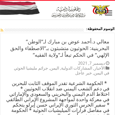
الوسوم المحفوظة:
معالي د.أحمد عوض بن مبارك لـ”الوطن”
البحرينية: الحوثيون متشبثون بـ”الاصطفاء والحق
الإلهي” في الحكم تبعاً لـ”ولاية الفقيه”
ديسمبر 7, 2021
الأخبار
,
المشاركات الدولية
,
اليمن
,
جرائم مليشيا الحوثي
في اليمن
,
خبر عاجل
* الحكومة الشرعية تقدر الموقف الثابت للبحرين
في دعم الشعب اليمني ضد انقلاب الحوثيين *
اختلاط الدم اليمني والبحريني والسعودي والإماراتي
في معركة واحدة لمواجهة المشروع الإيراني الطائفي
* سفير الحرس الثوري الإيراني حسن إيرلو يتحكم
في مفاصل قرارات الميليشيات الحوثية * الحكومة